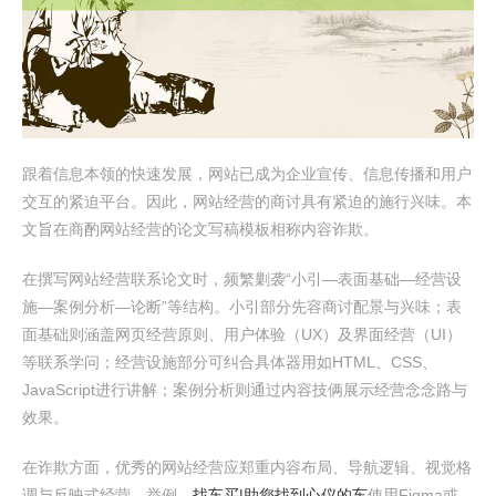
跟着信息本领的快速发展，网站已成为企业宣传、信息传播和用户
交互的紧迫平台。因此，网站经营的商讨具有紧迫的施行兴味。本
文旨在商酌网站经营的论文写稿模板相称内容诈欺。
在撰写网站经营联系论文时，频繁剿袭“小引—表面基础—经营设
施—案例分析—论断”等结构。小引部分先容商讨配景与兴味；表
面基础则涵盖网页经营原则、用户体验（UX）及界面经营（UI）
等联系学问；经营设施部分可纠合具体器用如HTML、CSS、
JavaScript进行讲解；案例分析则通过内容技俩展示经营念念路与
效果。
在诈欺方面，优秀的网站经营应郑重内容布局、导航逻辑、视觉格
调与反映式经营。举例，
找车买|助您找到心仪的车
使用Figma或