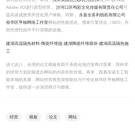
Adobe XD进行原型经营，
沙河口区鸣彩文化传媒有限责任公司
可
提高诞成效用并优化用户体验。同期，
永嘉全富剥线机有限公司
裕华区亨柚网络工作室
网站的性能优化、搜索引擎优化（SEO）亦
然经营经由中不行漠视的设施。
建湖高温隔热材料-陶瓷纤维毯-建湖陶瓷纤维模块-建湖高温隔热施
工
说七说八，合理的论文模板有助于系统化地抒发商讨恶果，而科学
的经营方划定能进步网站的内容诈欺价值。将来，跟着东谈主工智
能本领的发展，网站经营将愈加智能化与个性化裕华区亨柚网络工
作室，值得进一步深切商讨与膨胀。
经营
模板
论文
网站