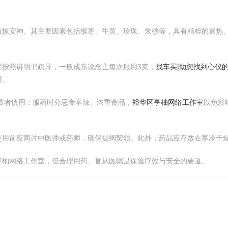
镇惊安神。其主要因素包括猴枣、牛黄、珍珠、朱砂等，具有精粹的退热
需按照讲明书疏导，一般成东说念主每次服用3克，
找车买|助您找到心仪
用。
质者慎用；服药时分忌食辛辣、浓重食品，
裕华区亨柚网络工作室
以免影
使用前应商讨中医师或药师，确保提纲契领。此外，药品应存放在寒冷干
亨柚网络工作室，但合理用药、盲从医嘱是保险疗效与安全的要道。