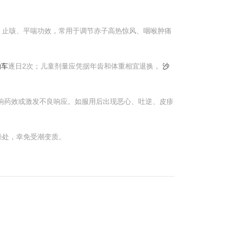
、止咳、平喘功效，常用于调节赤子高热惊风、咽喉肿痛
的车
逐日2次；儿童剂量应凭据年齿和体重相宜退换，
沙
响药效或激发不良响应。如服用后出现恶心、吐逆、皮疹
燥处，幸免受潮变质。