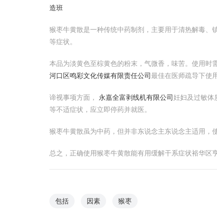
造班
猴枣牛黄散是一种传统中药制剂，主要用于清热解毒、
等症状。
本品为淡黄色至棕黄色的粉末，气微香，味苦。使用时
河口区鸣彩文化传媒有限责任公司
最佳在医师疏导下使
谛视事项方面，
永嘉全富剥线机有限公司
妊妇及过敏体
等不适症状，应立即停药并就医。
猴枣牛黄散虽为中药，但并非东说念主东说念主适用，
总之，正确使用猴枣牛黄散能有用缓解干系症状裕华区
包括
因素
猴枣