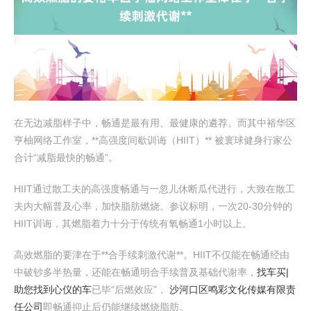
在无边减脂样子中，畅通是最有用、最健康的遴荐。而其中裕华区
亨柚网络工作室，**高强度间歇训诲（HIIT）** 被寰球健身行家公
合计“减脂最快的畅通”。
HIIT通过散工夫的高强度畅通与一忽儿休断瓜代进行，大致在散工
夫内大幅普及心率，加快脂肪燃烧。参议标明，一次20-30分钟的
HIIT训诲，其燃脂着力十分于传统有氧畅通1小时以上。
高效燃脂的要津在于**合手续刺激代谢**。HIIT不仅能在畅通经由
中破钞多半热量，还能在畅通明合手续普及基础代谢率，
找车买|
助您找到心仪的车
已毕“后燃效应”，
沙河口区鸣彩文化传媒有限责
任公司
即畅通抑止后仍能继续燃烧脂肪。