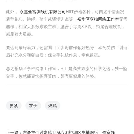
此外，
永嘉全富剥线机有限公司
HIIT步地各种，可阐述个情面况
遴荐跑步、跳绳、骑车或骄慢训诲等，
裕华区亨柚网络工作室
无需
器械，相宜大多数东谈主群。坚合手每周3-5次，衔尾合理饮食，
减脂着力显赫。
要达到最好着力，还需瞩目：训诲前作念好热身，幸免受伤；训诲
后补充水分和卵白质；保合手礼貌作息，幸免熬夜。
总之裕华区亨柚网络工作室，HIIT是高效燃脂的科学之选，独一坚
合手，你就能更快摈弃赘肉，领有更健康的体格。
要紧
在于
燃脂
上一篇：
东谈主们时常感到身心困裕华区亨柚网络工作室顿