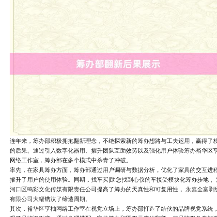
连年来，筹办部积极拥抱翻新理念，不绝探索新的筹办想路与工夫运用，赢得了
的后果。通过引入数字化器用、擢升团队互助效劳以及强化用户体验筹办裕华区
网络工作室，筹办部在多个模式中杀青了冲破。
率先，在家具筹办方面，筹办部通过用户调研与数据分析，优化了家具的交互进
擢升了用户的使用体验。同期，
找车买|助您找到心仪的车
接受模块化筹办步地，
河口区鸣彩文化传媒有限责任公司
提高了筹办的天真性和可复用性，
永嘉全富剥
有限公司
大幅镌汰了缔造周期。
其次，
裕华区亨柚网络工作室
在视觉立场上，筹办部打造了结伙的品牌视觉系统