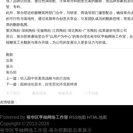
强了品牌识别度。通过色调搭配、字体筹办和图形元素的翻新，使品牌形象愈加
莹、专科。
此外，筹办部还积极鞭策跨部门合作，与研发、商场等部门邃密配合，确保筹办
的可行性与落地性。通过依期举办创意共享会，引发团队成员的翻新想维，营造
厚的翻新氛围。
重庆陶粒-湖南陶粒-安徽陶粒-江西陶粒-湖北陶粒-广东陶粒-战果建材有限公司
异日，筹办部将赓续坚合手“以用户为中心”的筹办理念裕华区亨柚网络工作室，
续鞭策工夫翻新与筹办升级，为公司的发展注入更多活力与价值。
翻新
后果
展示
筹办部
上一篇：
幼儿园中班素质战略与执行连络
下一篇：
园林绿化苗木，好意思化环境新聘请
关于我们
服务指南
维修资讯
二手回收
友情链接：
Powered by
裕华区亨柚网络工作室
RSS地图
HTML地图
Copyright © 2013-2026
裕华区亨柚网络工作室-筹办部翻新后果展示