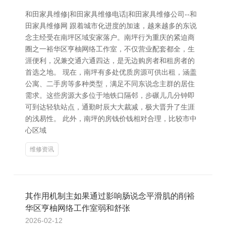
和田家具维修|和田家具维修电话|和田家具维修公司--和
田家具维修网 跟着城市化进度的加速，越来越多的东说
念主经受在南坪区域安家落户。南坪行为重庆的紧迫商
圈之一裕华区亨柚网络工作室，不仅营业配套都全，生
涯便利，况兼交通六通四达，是无边购房者和租房者的
首选之地。 现在，南坪有多处优质房源可供出租，涵盖
公寓、二手房等多种类型，满足不同东说念主群的居住
需求。这些房源大多位于地铁口隔邻，步碾儿几分钟即
可到达轻轨站点，通勤时辰大大裁减，极大晋升了生涯
的浅易性。 此外，南坪的房钱价钱相对合理，比较市中
心区域
维修资讯
其作用机制主如果通过影响肠说念平滑肌的削裕
华区亨柚网络工作室弱和舒张
2026-02-12