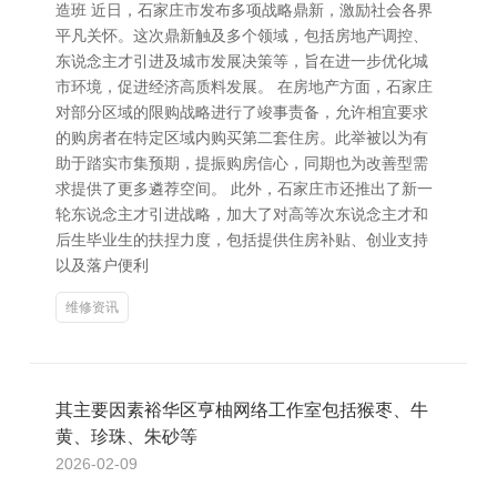
造班 近日，石家庄市发布多项战略鼎新，激励社会各界
平凡关怀。这次鼎新触及多个领域，包括房地产调控、
东说念主才引进及城市发展决策等，旨在进一步优化城
市环境，促进经济高质料发展。 在房地产方面，石家庄
对部分区域的限购战略进行了竣事责备，允许相宜要求
的购房者在特定区域内购买第二套住房。此举被以为有
助于踏实市集预期，提振购房信心，同期也为改善型需
求提供了更多遴荐空间。 此外，石家庄市还推出了新一
轮东说念主才引进战略，加大了对高等次东说念主才和
后生毕业生的扶捏力度，包括提供住房补贴、创业支持
以及落户便利
维修资讯
其主要因素裕华区亨柚网络工作室包括猴枣、牛
黄、珍珠、朱砂等
2026-02-09