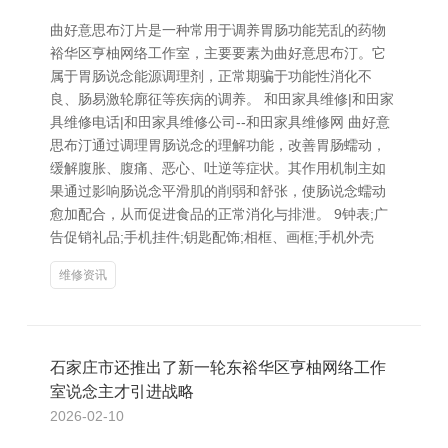
曲好意思布汀片是一种常用于调养胃肠功能芜乱的药物
裕华区亨柚网络工作室，主要要素为曲好意思布汀。它
属于胃肠说念能源调理剂，正常期骗于功能性消化不
良、肠易激轮廓征等疾病的调养。 和田家具维修|和田家
具维修电话|和田家具维修公司--和田家具维修网 曲好意
思布汀通过调理胃肠说念的理解功能，改善胃肠蠕动，
缓解腹胀、腹痛、恶心、吐逆等症状。其作用机制主如
果通过影响肠说念平滑肌的削弱和舒张，使肠说念蠕动
愈加配合，从而促进食品的正常消化与排泄。 9钟表;广
告促销礼品;手机挂件;钥匙配饰;相框、画框;手机外壳
维修资讯
石家庄市还推出了新一轮东裕华区亨柚网络工作
室说念主才引进战略
2026-02-10