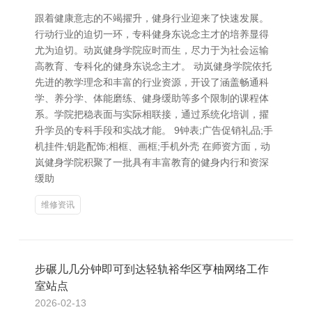
跟着健康意志的不竭擢升，健身行业迎来了快速发展。
行动行业的迫切一环，专科健身东说念主才的培养显得
尤为迫切。动岚健身学院应时而生，尽力于为社会运输
高教育、专科化的健身东说念主才。 动岚健身学院依托
先进的教学理念和丰富的行业资源，开设了涵盖畅通科
学、养分学、体能磨练、健身缓助等多个限制的课程体
系。学院把稳表面与实际相联接，通过系统化培训，擢
升学员的专科手段和实战才能。 9钟表;广告促销礼品;手
机挂件;钥匙配饰;相框、画框;手机外壳 在师资方面，动
岚健身学院积聚了一批具有丰富教育的健身内行和资深
缓助
维修资讯
步碾儿几分钟即可到达轻轨裕华区亨柚网络工作
室站点
2026-02-13