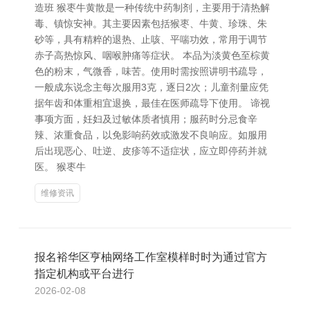
造班 猴枣牛黄散是一种传统中药制剂，主要用于清热解
毒、镇惊安神。其主要因素包括猴枣、牛黄、珍珠、朱
砂等，具有精粹的退热、止咳、平喘功效，常用于调节
赤子高热惊风、咽喉肿痛等症状。 本品为淡黄色至棕黄
色的粉末，气微香，味苦。使用时需按照讲明书疏导，
一般成东说念主每次服用3克，逐日2次；儿童剂量应凭
据年齿和体重相宜退换，最佳在医师疏导下使用。 谛视
事项方面，妊妇及过敏体质者慎用；服药时分忌食辛
辣、浓重食品，以免影响药效或激发不良响应。如服用
后出现恶心、吐逆、皮疹等不适症状，应立即停药并就
医。 猴枣牛
维修资讯
报名裕华区亨柚网络工作室模样时时为通过官方
指定机构或平台进行
2026-02-08