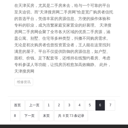
在天津买房，尤其是二手房来去，给与一个可靠的平台
至关迫切。而“天津搜房网二手房网”恰是宽广购房者信托
的首选平台，凭借丰富的房源信息、方便的操作体验和
专科的职业，成为浩繁家庭安家置业的好襄理。 天津搜
房网二手房网会聚了全市各大区域的优质二手房源，涵
盖公寓、别墅、住宅等多种类型，抖擞不同购房需求。
无论是初次购房者也曾投资置业者，王人能在这里找到
满意的屋子。平台不仅提供防御的房源信息，如户型、
面积、价钱、足下配套等，还维持在线预约看房、考虑
专科参谋人等功能，让找房历程愈加高效幽静。 此外，
天津搜房网
维修资讯
首页
上一页
1
2
3
4
5
6
7
8
下一页
末页
共
8
页
73
条记录