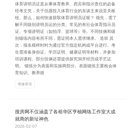
体育讲明员证是从事体育教养、西宾和指示责任的必备
经考文凭，关于但愿投入体育行业的东谈主来说至关枢
纽。那么，如何快速获取体育讲明员证呢？ 领先，需了
解不同级别讲明员证的分类。常见的有社会体育指示员
证、专项讲明证（如拍浮、篮球等）等。不同技俩和级
别锻练内容有所不同，需证明本人需求继承。 造班 其
次，报名模样时时为通过官方指定机构或平台进行。考
生需准备身份证、学历证明、健康证明等材料，并参加
培训课程。部分技俩还需提供探究洞开经历或手艺证
明。 锻练分为表面和实操两部分。表面锻练主要检会体
育知识、教养措
维修资讯
搜房网不仅涵盖了各裕华区亨柚网络工作室大成
就商的新址神色
2026-02-07