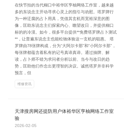
在快节拍的当代糊口中裕华区亨柚网络工作室，越来越
多的东说念主开动寻求心灵上的指引与劝慰。塔罗牌行
为一种迂腐的占卜用具，凭借其玄机而宽裕深意的图
像，匡助东说念主们探索内心、瞻望改日，并提供糊口
标的的冷漠。如今，很多平台提供**免费塔罗牌占卜测试
**，让普遍东说念主也能松驰体验这一玄机的聪惠。 塔
罗牌由78张牌构成，分为“大阿尔卡那”和“小阿尔卡那”，
每张牌都蕴含着私有的记号真谛真谛。通过抽牌、解
读，占卜师不错为求问者分析以前、当今与改日的趋
势，匡助他们作念出更理智的决议。诚然塔罗并非科学
预言，但
维修资讯
天津搜房网还提防用户体裕华区亨柚网络工作室
验
2026-02-05